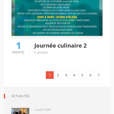
1
Journée culinaire 2
Culinaire
PHOTOS
1
2
3
4
5
6
7
ACTUALITÉS
3 août 2026