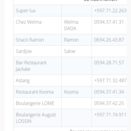
Super lux
+597.71.22.263
Chez Welma
Welma
0594.37.41.31
DADA
Snack Ramon
Ramon
0694.26.43.87
Sardjoe
Saloe
Bar-Restaurant
0594.28.71.57
Jackate
Astang
+597.71.32.487
Restaurant Kooma
Kooma
0594.37.41.34
Boulangerie LOME
0594.37.42.25
Boulangerie August
+597.71.74.911
LOSSIN