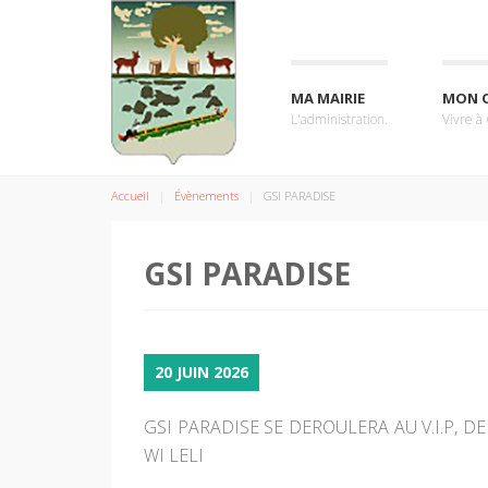
MA MAIRIE
MON 
L'administration.
Vivre à
Accueil
Évènements
GSI PARADISE
GSI PARADISE
20 JUIN 2026
GSI PARADISE SE DEROULERA AU V.I.P, 
WI LELI